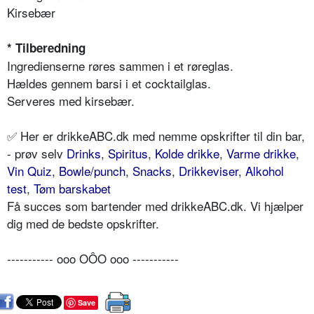
Kirsebær
* Tilberedning
Ingredienserne røres sammen i et røreglas.
Hældes gennem barsi i et cocktailglas.
Serveres med kirsebær.
✅ Her er drikkeABC.dk med nemme opskrifter til din bar,
- prøv selv
Drinks
,
Spiritus
,
Kolde drikke
,
Varme drikke
,
Vin Quiz
,
Bowle/punch
,
Snacks
,
Drikkeviser
,
Alkohol
test
,
Tøm barskabet
Få succes som bartender med drikkeABC.dk. Vi hjælper
dig med de bedste opskrifter.
----------- ooo OÔO ooo -----------
Save