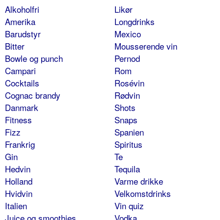
Alkoholfri
Likør
Amerika
Longdrinks
Barudstyr
Mexico
Bitter
Mousserende vin
Bowle og punch
Pernod
Campari
Rom
Cocktails
Rosévin
Cognac brandy
Rødvin
Danmark
Shots
Fitness
Snaps
Fizz
Spanien
Frankrig
Spiritus
Gin
Te
Hedvin
Tequila
Holland
Varme drikke
Hvidvin
Velkomstdrinks
Italien
Vin quiz
Juice og smoothies
Vodka