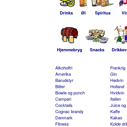
Drinks
Øl
Spiritus
Vi
Hjemmebryg
Snacks
Drikkev
Alkoholfri
Frankrig
Amerika
Gin
Barudstyr
Hedvin
Bitter
Holland
Bowle og punch
Hvidvin
Campari
Italien
Cocktails
Juice og
Cognac brandy
Kaffe
Danmark
Kakao
Fitness
Kolde dr