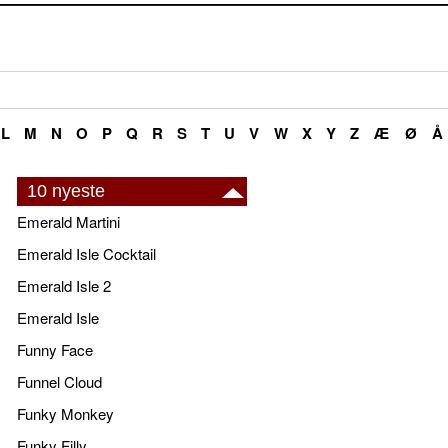
L
M
N
O
P
Q
R
S
T
U
V
W
X
Y
Z
Æ
Ø
Å
10 nyeste
Emerald Martini
Emerald Isle Cocktail
Emerald Isle 2
Emerald Isle
Funny Face
Funnel Cloud
Funky Monkey
Funky Filly