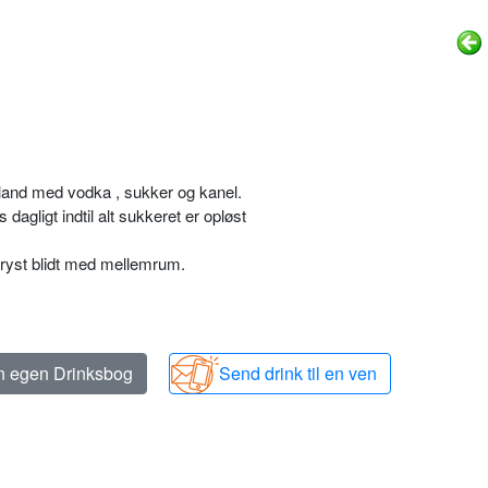
land med vodka , sukker og kanel.
agligt indtil alt sukkeret er opløst
 ryst blidt med mellemrum.
in egen Drinksbog
Send drink til en ven