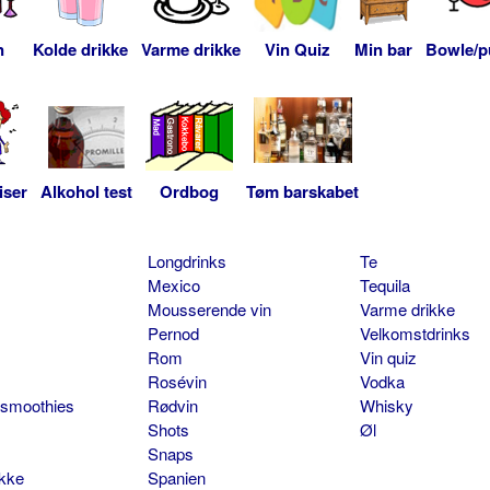
n
Kolde drikke
Varme drikke
Vin Quiz
Min bar
Bowle/p
iser
Alkohol test
Ordbog
Tøm barskabet
Longdrinks
Te
Mexico
Tequila
Mousserende vin
Varme drikke
Pernod
Velkomstdrinks
Rom
Vin quiz
Rosévin
Vodka
 smoothies
Rødvin
Whisky
Shots
Øl
Snaps
ikke
Spanien