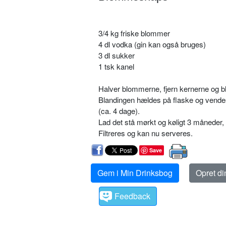
3/4 kg friske blommer
4 dl vodka (gin kan også bruges)
3 dl sukker
1 tsk kanel
Halver blommerne, fjern kernerne og b
Blandingen hældes på flaske og vendes d
(ca. 4 dage).
Lad det stå mørkt og køligt 3 måneder,
Filtreres og kan nu serveres.
Save
Gem i Min Drinksbog
Opret d
Feedback