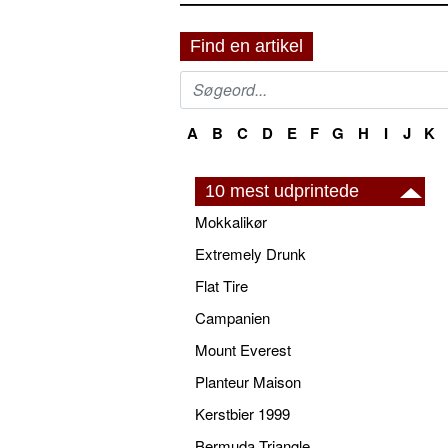
Find en artikel
A
B
C
D
E
F
G
H
I
J
K
10 mest udprintede
Mokkalikør
Extremely Drunk
Flat Tire
Campanien
Mount Everest
Planteur Maison
Kerstbier 1999
Bermuda Triangle