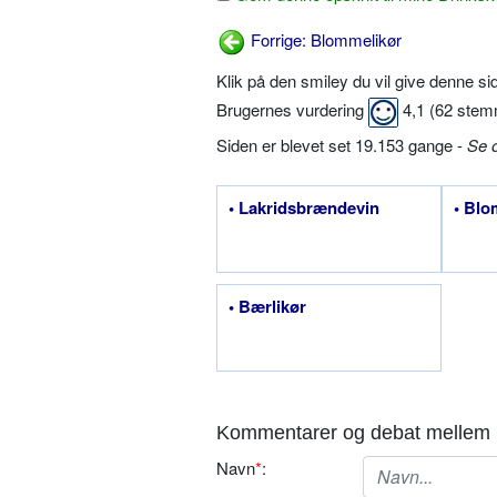
Forrige: Blommelikør
Klik på den smiley du vil give denne s
Brugernes vurdering
4,1
(
62
stem
Siden er blevet set 19.153 gange -
Se 
• Lakridsbrændevin
• Bl
• Bærlikør
Kommentarer og debat mellem 
Navn
*
: