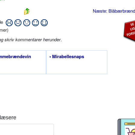
Næste: Blåbærbræn
ide
mer)
og skriv kommentarer herunder
.
ommebrændevin
• Mirabellesnaps
læsere