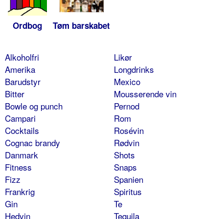
Ordbog
Tøm barskabet
Alkoholfri
Likør
Amerika
Longdrinks
Barudstyr
Mexico
Bitter
Mousserende vin
Bowle og punch
Pernod
Campari
Rom
Cocktails
Rosévin
Cognac brandy
Rødvin
Danmark
Shots
Fitness
Snaps
Fizz
Spanien
Frankrig
Spiritus
Gin
Te
Hedvin
Tequila