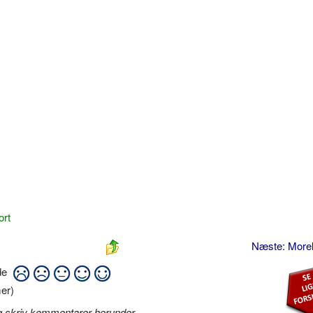
ort
Næste: Morel
ide
er)
g skriv kommentarer herunder
.