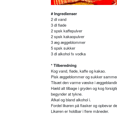
# Ingredienser
2 dl vand
3 dl fløde
2 spsk kaffepulver
2 spsk kakaopulver
3 æg æggeblommer
5 spsk sukker
3 dl alkohol fx vodka
* Tilberedning
Kog vand, fløde, kaffe og kakao.
Pisk æggeblommer og sukker samme
Tilsæt den varme væske i æggeblandin
Hæld alt tilbage i gryden og kog forsigti
begynder at tykne.
Afkøl og bland alkohol i.
Fordel likøren på flasker og opbevar d
Likøren er holdbar i flere måneder.