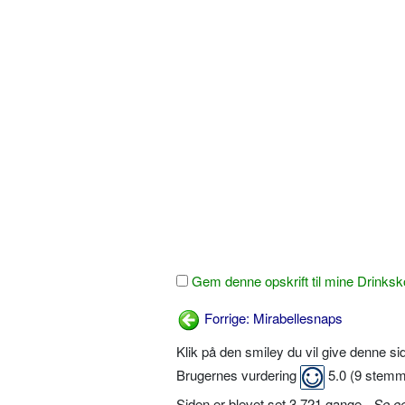
Gem denne opskrift til mine Drinksk
Forrige: Mirabellesnaps
Klik på den smiley du vil give denne s
Brugernes vurdering
5.0
(
9
stemm
Siden er blevet set 3.721 gange -
Se o