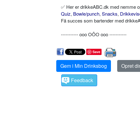
✅ Her er drikkeABC.dk med nemme opskr
Quiz
,
Bowle/punch
,
Snacks
,
Drikkevis
Få succes som bartender med drikkeAB
----------- ooo OÔO ooo -----------
Save
Gem i Min Drinksbog
Opret d
Feedback