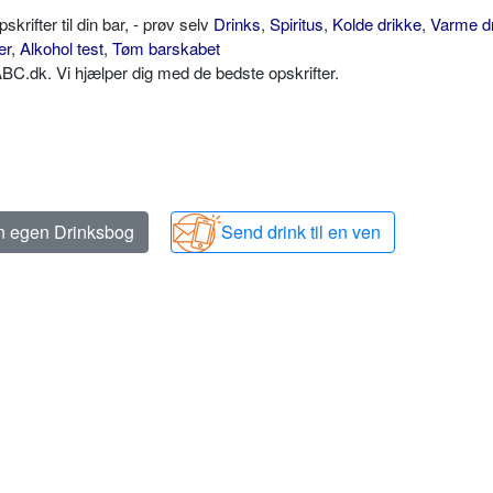
ifter til din bar, - prøv selv
Drinks
,
Spiritus
,
Kolde drikke
,
Varme d
er
,
Alkohol test
,
Tøm barskabet
C.dk. Vi hjælper dig med de bedste opskrifter.
in egen Drinksbog
Send drink til en ven