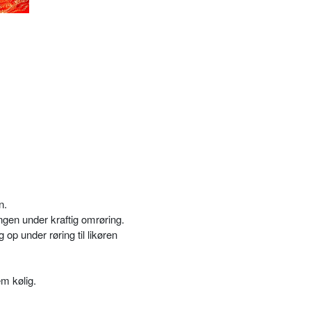
n.
gen under kraftig omrøring.
g op under røring til likøren
em kølig.