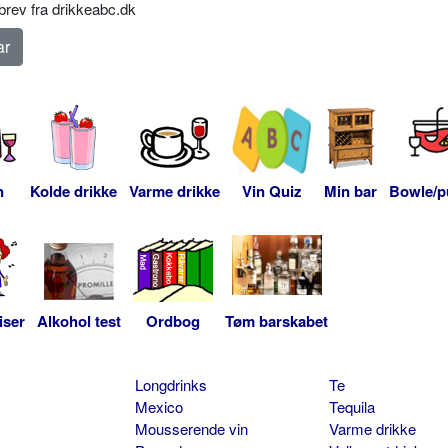
rev fra drikkeabc.dk
n
Kolde drikke
Varme drikke
Vin Quiz
Min bar
Bowle/p
iser
Alkohol test
Ordbog
Tøm barskabet
Longdrinks
Te
Mexico
Tequila
Mousserende vin
Varme drikke