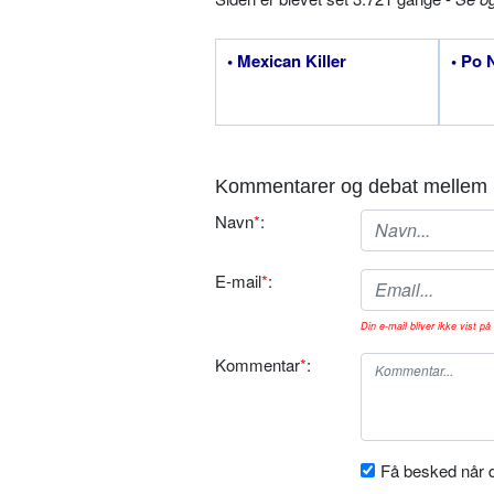
• Mexican Killer
• Po 
Kommentarer og debat mellem 
Navn
*
:
E-mail
*
:
Din e-mail bliver ikke vist på 
Kommentar
*
:
Få besked når d