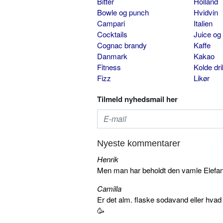
Bitter
Holland
Bowle og punch
Hvidvin
Campari
Italien
Cocktails
Juice og
Cognac brandy
Kaffe
Danmark
Kakao
Fitness
Kolde dr
Fizz
Likør
Tilmeld nyhedsmail her
Nyeste kommentarer
Henrik
Men man har beholdt den vamle Elefant 
Camilla
Er det alm. flaske sodavand eller hva
🥳