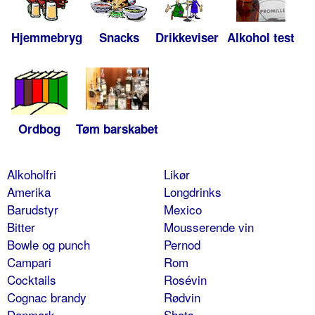
Hjemmebryg
Snacks
Drikkeviser
Alkohol test
Ordbog
Tøm barskabet
Alkoholfri
Likør
Amerika
Longdrinks
Barudstyr
Mexico
Bitter
Mousserende vin
Bowle og punch
Pernod
Campari
Rom
Cocktails
Rosévin
Cognac brandy
Rødvin
Danmark
Shots