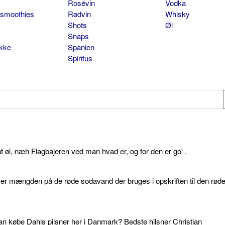
Rosévin
Vodka
 smoothies
Rødvin
Whisky
Shots
Øl
Snaps
ikke
Spanien
Spiritus
øl, næh Flagbajeren ved man hvad er, og for den er go' .
d er mængden på de røde sodavand der bruges i opskriften til den rød
an købe Dahls pilsner her i Danmark? Bedste hilsner Christian