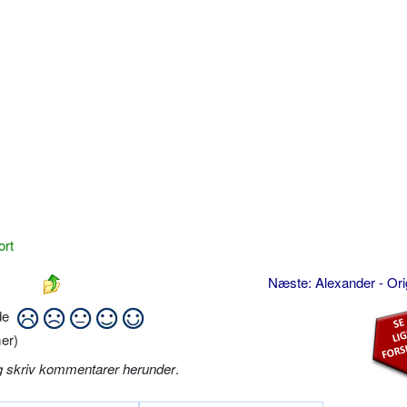
ort
Næste: Alexander - Ori
ide
er)
g skriv kommentarer herunder
.