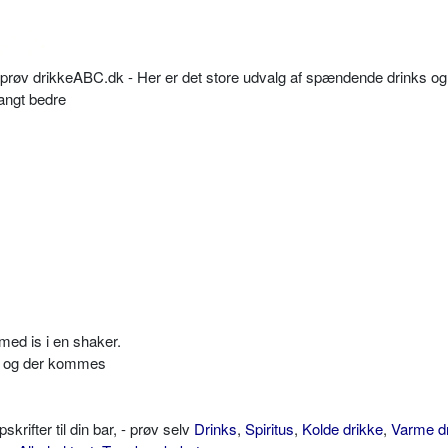
så prøv drikkeABC.dk - Her er det store udvalg af spændende drinks og
langt bedre
med is i en shaker.
s, og der kommes
ifter til din bar, - prøv selv
Drinks
,
Spiritus
,
Kolde drikke
,
Varme d