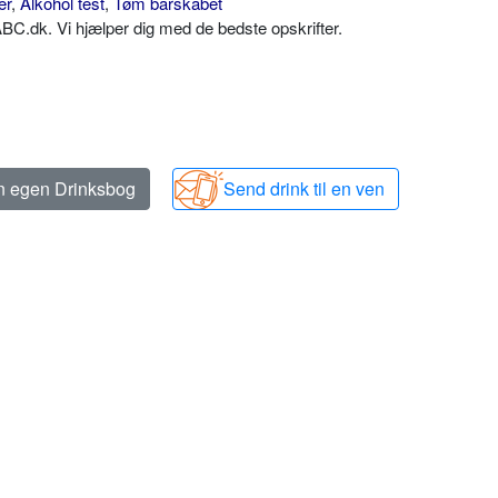
er
,
Alkohol test
,
Tøm barskabet
C.dk. Vi hjælper dig med de bedste opskrifter.
in egen Drinksbog
Send drink til en ven