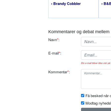
• Brandy Cobbler
• B&
Kommentarer og debat mellem 
Navn
*
:
E-mail
*
:
Din e-mail bliver ikke vist på 
Kommentar
*
:
Få besked når d
Modtag nyhedsb