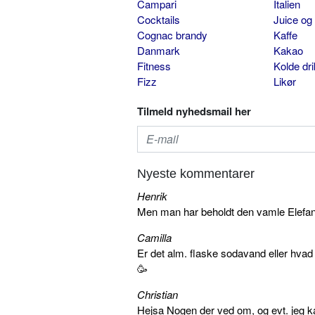
Campari
Italien
Cocktails
Juice og
Cognac brandy
Kaffe
Danmark
Kakao
Fitness
Kolde dr
Fizz
Likør
Tilmeld nyhedsmail her
Nyeste kommentarer
Henrik
Men man har beholdt den vamle Elefant 
Camilla
Er det alm. flaske sodavand eller hva
🥳
Christian
Hejsa Nogen der ved om, og evt. jeg k