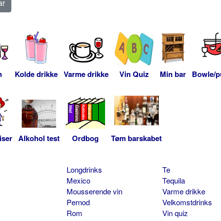
n
Kolde drikke
Varme drikke
Vin Quiz
Min bar
Bowle/p
iser
Alkohol test
Ordbog
Tøm barskabet
Longdrinks
Te
Mexico
Tequila
Mousserende vin
Varme drikke
Pernod
Velkomstdrinks
Rom
Vin quiz