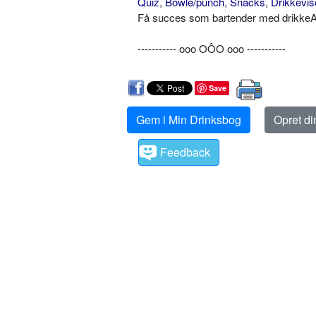
Quiz
,
Bowle/punch
,
Snacks
,
Drikkevis
Få succes som bartender med drikkeAB
----------- ooo OÔO ooo -----------
Save
Gem i Min Drinksbog
Opret d
Feedback