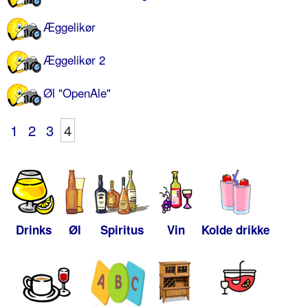
Æggelikør
Æggelikør 2
Øl "OpenAle"
1
2
3
4
Drinks
Øl
Spiritus
Vin
Kolde drikke