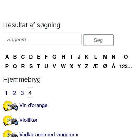
Resultat af søgning
A
B
C
D
E
F
G
H
I
J
K
L
M
N
O
P
Q
R
S
T
U
V
W
X
Y
Z
Æ
Ø
Å
123...
Hjemmebryg
1
2
3
4
Vin d'orange
Viollikør
Vodkarand med vingummi