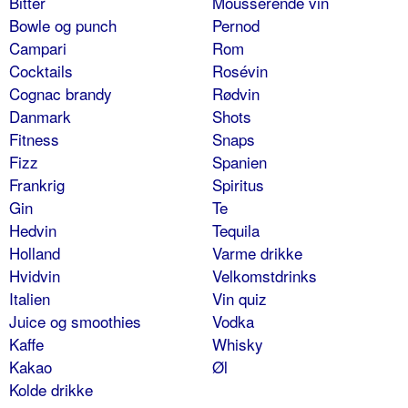
Bitter
Mousserende vin
Bowle og punch
Pernod
Campari
Rom
Cocktails
Rosévin
Cognac brandy
Rødvin
Danmark
Shots
Fitness
Snaps
Fizz
Spanien
Frankrig
Spiritus
Gin
Te
Hedvin
Tequila
Holland
Varme drikke
Hvidvin
Velkomstdrinks
Italien
Vin quiz
Juice og smoothies
Vodka
Kaffe
Whisky
Kakao
Øl
Kolde drikke