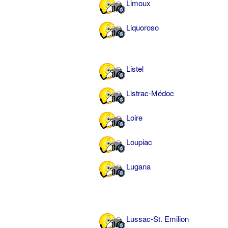
Limoux
Liquoroso
Listel
Listrac-Médoc
Loire
Loupiac
Lugana
Lussac-St. Emilion