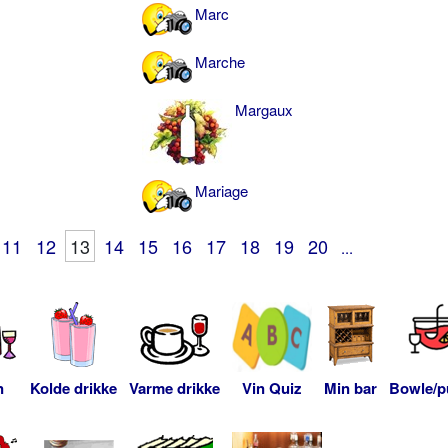
Marc
Marche
Margaux
Mariage
11
12
13
14
15
16
17
18
19
20
...
n
Kolde drikke
Varme drikke
Vin Quiz
Min bar
Bowle/p