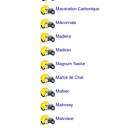
Macération Carbonique
Mâconnais
Madeira
Madiran
Magnum flaske
Maître de Chai
Malbec
Malmsey
Malvoisie