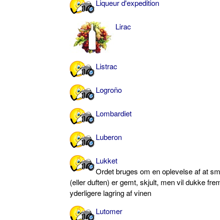
Liqueur d'expedition
Lirac
Listrac
Logroño
Lombardiet
Luberon
Lukket
Ordet bruges om en oplevelse af at s
(eller duften) er gemt, skjult, men vil dukke fr
yderligere lagring af vinen
Lutomer