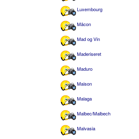
Luxembourg
Mâcon
Mad og Vin
Maderiseret
Maduro
Maison
Malaga
Malbec/Malbech
Malvasia