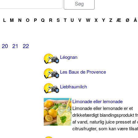
L
M
N
O
P
Q
R
S
T
U
V
W
X
Y
Z
Æ
Ø
Å
20
21
22
Léognan
Les Baux de Provence
Liebfraumilch
Limonade eller lemonade
Limonade eller lemonade er et
drikkefærdigt blandingsprodukt fr
af vand, naturlig juice presset af 
citrusfrugter, som kan være tilsa