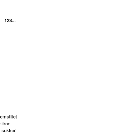
123...
emstillet
citron,
t sukker.