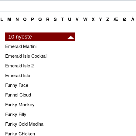
L
M
N
O
P
Q
R
S
T
U
V
W
X
Y
Z
Æ
Ø
Å
10 nyeste
Emerald Martini
Emerald Isle Cocktail
Emerald Isle 2
Emerald Isle
Funny Face
Funnel Cloud
Funky Monkey
Funky Filly
Funky Cold Medina
Funky Chicken