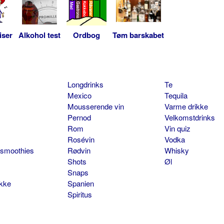
iser
Alkohol test
Ordbog
Tøm barskabet
Longdrinks
Te
Mexico
Tequila
Mousserende vin
Varme drikke
Pernod
Velkomstdrinks
Rom
Vin quiz
Rosévin
Vodka
 smoothies
Rødvin
Whisky
Shots
Øl
Snaps
ikke
Spanien
Spiritus