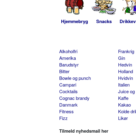
Hjemmebryg
Snacks
Drikkev
Alkoholfri
Frankrig
Amerika
Gin
Barudstyr
Hedvin
Bitter
Holland
Bowle og punch
Hvidvin
Campari
Italien
Cocktails
Juice og
Cognac brandy
Kaffe
Danmark
Kakao
Fitness
Kolde dr
Fizz
Likør
Tilmeld nyhedsmail her