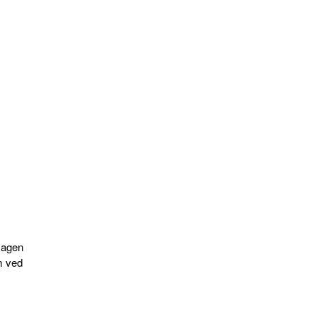
magen
em ved