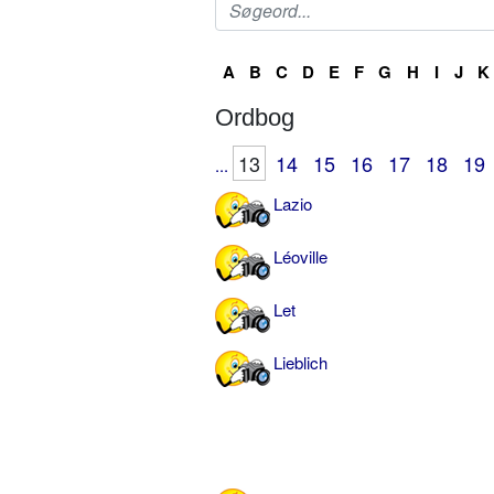
A
B
C
D
E
F
G
H
I
J
K
Ordbog
13
14
15
16
17
18
19
...
Lazio
Léoville
Let
Lieblich