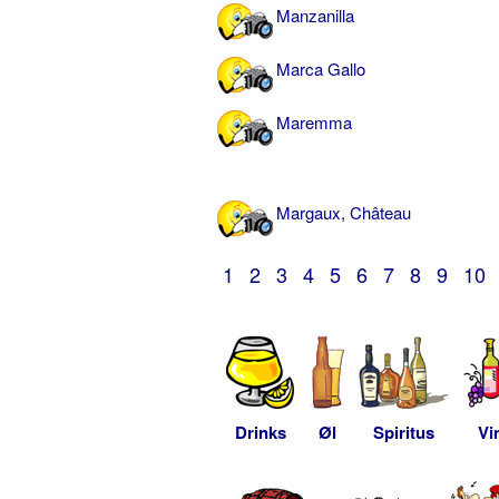
Manzanilla
Marca Gallo
Maremma
Margaux, Château
1
2
3
4
5
6
7
8
9
10
Drinks
Øl
Spiritus
Vi