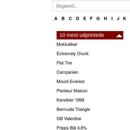
A
B
C
D
E
F
G
H
I
J
K
10 mest udprintede
Mokkalikør
Extremely Drunk
Flat Tire
Campanien
Mount Everest
Planteur Maison
Kerstbier 1999
Bermuda Triangle
GB Valentine
Pripps Blå 4,8%