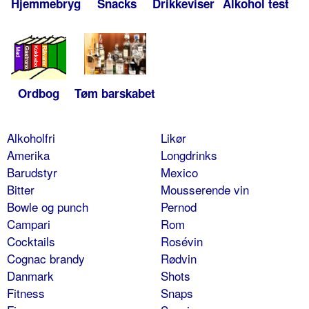
Hjemmebryg
Snacks
Drikkeviser
Alkohol test
Ordbog
Tøm barskabet
Alkoholfri
Likør
Amerika
Longdrinks
Barudstyr
Mexico
Bitter
Mousserende vin
Bowle og punch
Pernod
Campari
Rom
Cocktails
Rosévin
Cognac brandy
Rødvin
Danmark
Shots
Fitness
Snaps