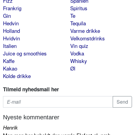
Fizz
Spanien
Frankrig
Spiritus
Gin
Te
Hedvin
Tequila
Holland
Varme drikke
Hvidvin
Velkomstdrinks
Italien
Vin quiz
Juice og smoothies
Vodka
Kaffe
Whisky
Kakao
Øl
Kolde drikke
Tilmeld nyhedsmail her
Nyeste kommentarer
Henrik