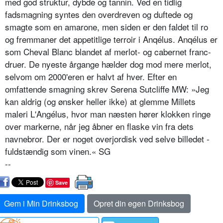
med god struktur, dybde og tannin. Ved en tidlig
fadsmagning syntes den overdreven og duftede og
smagte som en amarone, men siden er den faldet til ro
og fremmaner det appetitlige terroir i Anqélus. Anqélus er
som Cheval Blanc blandet af merlot- og cabernet franc-
druer. De nyeste årgange hælder dog mod mere merlot,
selvom om 2000'eren er halvt af hver. Efter en
omfattende smagning skrev Serena Sutcliffe MW: »Jeg
kan aldrig (og ønsker heller ikke) at glemme Millets
maleri L'Angélus, hvor man næsten hører klokken ringe
over markerne, når jeg åbner en flaske vin fra dets
navnebror. Der er noget overjordisk ved selve billedet -
fuldstændig som vinen.« SG
--
Save
Gem i Min Drinksbog
Opret din egen Drinksbog