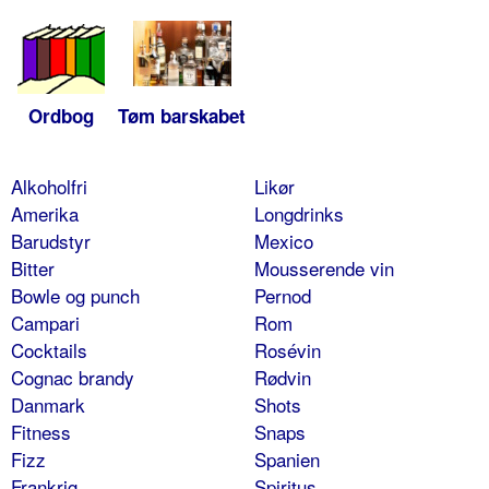
Ordbog
Tøm barskabet
Alkoholfri
Likør
Amerika
Longdrinks
Barudstyr
Mexico
Bitter
Mousserende vin
Bowle og punch
Pernod
Campari
Rom
Cocktails
Rosévin
Cognac brandy
Rødvin
Danmark
Shots
Fitness
Snaps
Fizz
Spanien
Frankrig
Spiritus