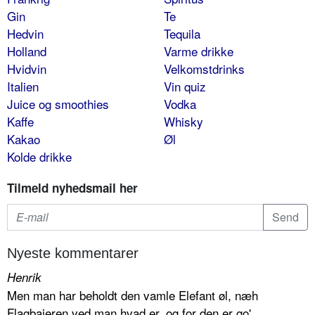
Gin
Te
Hedvin
Tequila
Holland
Varme drikke
Hvidvin
Velkomstdrinks
Italien
Vin quiz
Juice og smoothies
Vodka
Kaffe
Whisky
Kakao
Øl
Kolde drikke
Tilmeld nyhedsmail her
Nyeste kommentarer
Henrik
Men man har beholdt den vamle Elefant øl, næh
Flagbajeren ved man hvad er, og for den er go' .