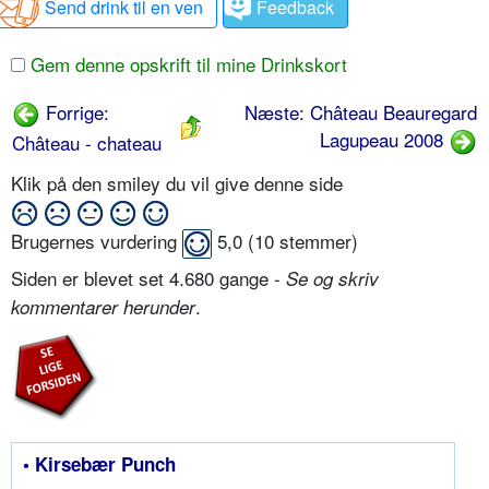
Send drink til en ven
Feedback
Gem denne opskrift til mine Drinkskort
Forrige:
Næste: Château Beauregard
Lagupeau 2008
Château - chateau
Klik på den smiley du vil give denne side
Brugernes vurdering
5,0
(
10
stemmer)
Siden er blevet set 4.680 gange -
Se og skriv
.
kommentarer herunder
• Kirsebær Punch